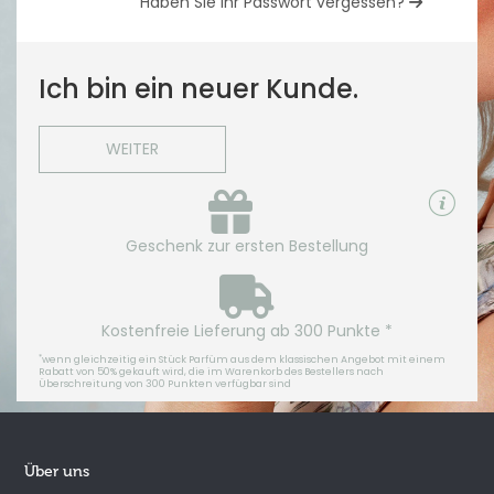
Haben Sie Ihr Passwort vergessen?
Ich bin ein neuer Kunde.
WEITER
Geschenk zur ersten Bestellung
Kostenfreie Lieferung ab 300 Punkte *
*
wenn gleichzeitig ein Stück Parfüm aus dem klassischen Angebot mit einem
Rabatt von 50% gekauft wird, die im Warenkorb des Bestellers nach
Überschreitung von 300 Punkten verfügbar sind
Über uns