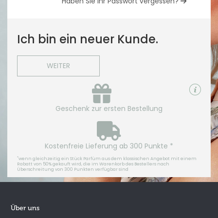
Haben Sie Ihr Passwort vergessen?
Ich bin ein neuer Kunde.
WEITER
Geschenk zur ersten Bestellung
Kostenfreie Lieferung ab 300 Punkte *
*
wenn gleichzeitig ein Stück Parfüm aus dem klassischen Angebot mit einem
Rabatt von 50% gekauft wird, die im Warenkorb des Bestellers nach
Überschreitung von 300 Punkten verfügbar sind
Über uns