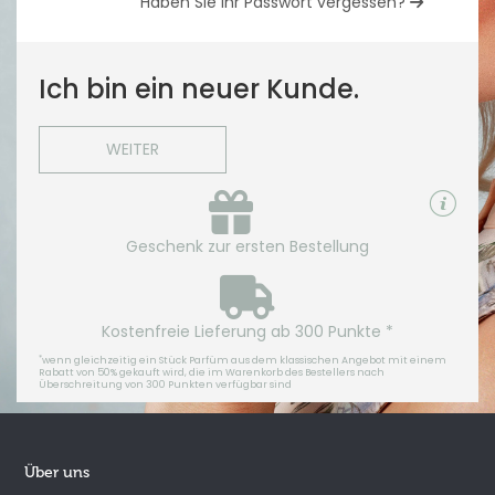
Haben Sie Ihr Passwort vergessen?
Ich bin ein neuer Kunde.
WEITER
Geschenk zur ersten Bestellung
Kostenfreie Lieferung ab 300 Punkte *
*
wenn gleichzeitig ein Stück Parfüm aus dem klassischen Angebot mit einem
Rabatt von 50% gekauft wird, die im Warenkorb des Bestellers nach
Überschreitung von 300 Punkten verfügbar sind
Über uns