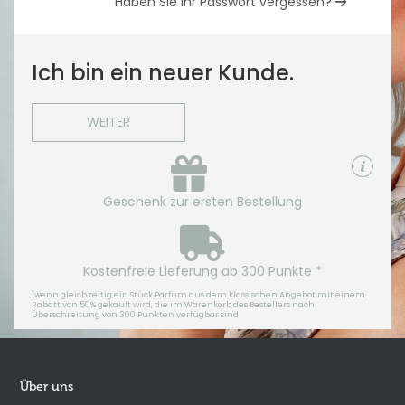
Haben Sie Ihr Passwort vergessen?
Ich bin ein neuer Kunde.
WEITER
Geschenk zur ersten Bestellung
Kostenfreie Lieferung ab 300 Punkte *
*
wenn gleichzeitig ein Stück Parfüm aus dem klassischen Angebot mit einem
Rabatt von 50% gekauft wird, die im Warenkorb des Bestellers nach
Überschreitung von 300 Punkten verfügbar sind
Über uns