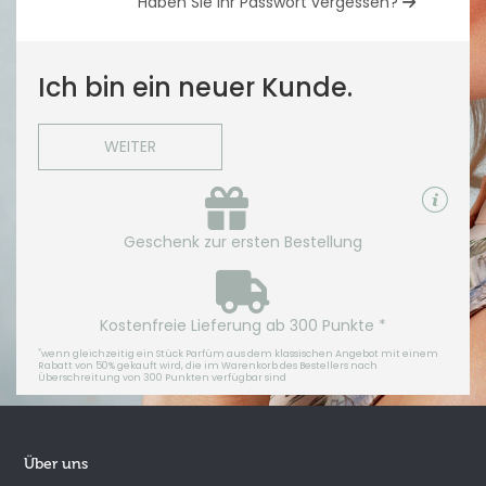
Haben Sie Ihr Passwort vergessen?
Ich bin ein neuer Kunde.
WEITER
Geschenk zur ersten Bestellung
Kostenfreie Lieferung ab 300 Punkte *
*
wenn gleichzeitig ein Stück Parfüm aus dem klassischen Angebot mit einem
Rabatt von 50% gekauft wird, die im Warenkorb des Bestellers nach
Überschreitung von 300 Punkten verfügbar sind
Über uns