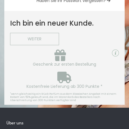
Haben Sie Ihr Passwort vergessen?
Ich bin ein neuer Kunde.
WEITER
Geschenk zur ersten Bestellung
Kostenfreie Lieferung ab 300 Punkte *
*
wenn gleichzeitig ein Stück Parfüm aus dem klassischen Angebot mit einem
Rabatt von 50% gekauft wird, die im Warenkorb des Bestellers nach
Überschreitung von 300 Punkten verfügbar sind
Über uns