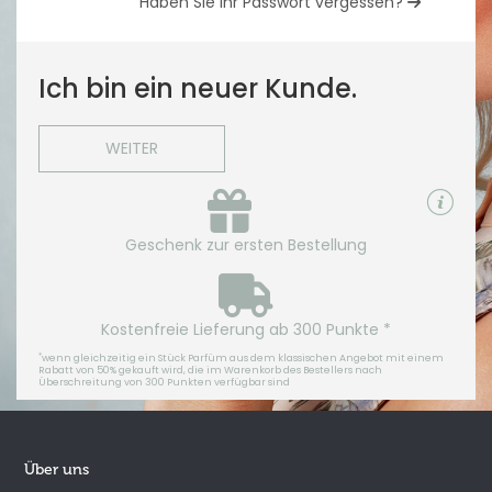
Haben Sie Ihr Passwort vergessen?
Ich bin ein neuer Kunde.
WEITER
Geschenk zur ersten Bestellung
Kostenfreie Lieferung ab 300 Punkte *
*
wenn gleichzeitig ein Stück Parfüm aus dem klassischen Angebot mit einem
Rabatt von 50% gekauft wird, die im Warenkorb des Bestellers nach
Überschreitung von 300 Punkten verfügbar sind
Über uns