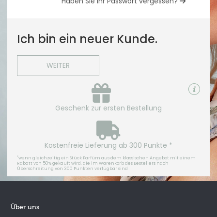
Haben Sie Ihr Passwort vergessen?
Ich bin ein neuer Kunde.
WEITER
Geschenk zur ersten Bestellung
Kostenfreie Lieferung ab 300 Punkte *
*
wenn gleichzeitig ein Stück Parfüm aus dem klassischen Angebot mit einem
Rabatt von 50% gekauft wird, die im Warenkorb des Bestellers nach
Überschreitung von 300 Punkten verfügbar sind
Über uns